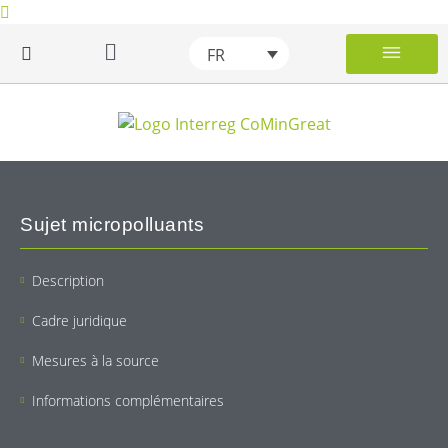
FR
Les micropo
Phases épuratoires add
Description de la Grande Région
Projet CoMinG
Wiki des micro
Sujet micropolluants
Description
Cadre juridique
Mesures à la source
Informations complémentaires