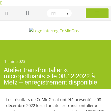
FR
Les micropo
Phases épuratoires add
Description de la Grande Région
Projet CoMinG
Wiki des micro
Wiki des micro
1. juin 2023
Atelier transfrontalier «
micropolluants » le 08.12.2022 à
Metz – enregistrement disponible
Les résultats de CoMinGreat ont été présenté le 08
décembre 2022 lors d’un atelier transfrontalier «