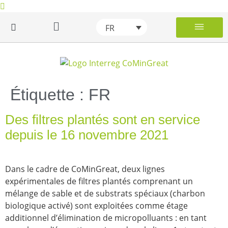
FR
Les micropo
Phases épuratoires add
Description de la Grande Région
Projet CoMinG
Wiki des micro
Étiquette :
FR
Des filtres plantés sont en service
depuis le 16 novembre 2021
Dans le cadre de CoMinGreat, deux lignes
expérimentales de filtres plantés comprenant un
mélange de sable et de substrats spéciaux (charbon
biologique activé) sont exploitées comme étage
additionnel d’élimination de micropolluants : en tant