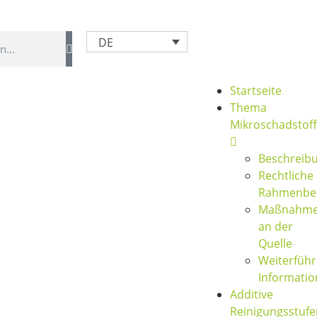
DE
Startseite
Thema
Mikroschadstof
Beschreib
Rechtliche
Rahmenbe
Maßnahm
an der
Quelle
Weiterfüh
Informati
Additive
Reinigungsstufe