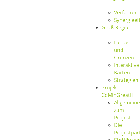
Verfahren
Synergieef
Groß-Region
Länder
und
Grenzen
Interaktive
Karten
Strategien
Projekt
CoMinGreat
Allgemeine
zum
Projekt
Die
Projektpar