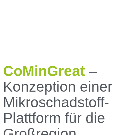
CoMinGreat
–
Konzeption einer
Mikro­schad­stoff-
Plattform für die
Großregion