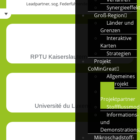
Leadpartner, sog. Federführender Begünstigter
Synergieeffek
Groß-Region
Länder und
Grenzen
Interaktive
Karten
Strategien
RPTU Kaiserslautern-Landau
Projekt
CoMinGreat
Allgemeines
zum Projekt
Die
Projektpartner
Université du Luxembourg
Stoffflussmod
Informations-
und
Demonstrations
Mikroschadstoff-